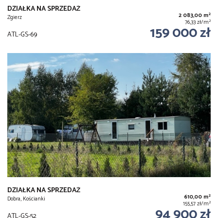
DZIAŁKA NA SPRZEDAŻ
2
2 083,00 m
Zgierz
2
76,33 zł/m
159 000 zł
ATL-GS-69
DZIAŁKA NA SPRZEDAŻ
2
610,00 m
Dobra, Kościanki
2
155,57 zł/m
94 900 zł
ATL-GS-52