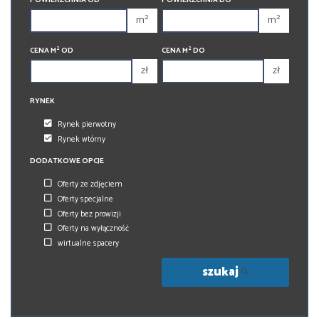
2
2
m
m
450 000 zł
450 000 zł
2
2
CENA M
OD
CENA M
DO
zł
zł
RYNEK
Rynek pierwotny
Rynek wtórny
DODATKOWE OPCJE
Oferty ze zdjęciem
Oferty specjalne
Oferty bez prowizji
Oferty na wyłączność
wirtualne spacery
szukaj