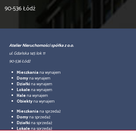
90-536 Łódź
Atelier Nieruchomości spółka z o.o.
ul. Gdańska 145 lok 11
90-536 Łódź
Mieszkania
na wynajem
Domy
na wynajem
Działki
na wynajem
Lokale
na wynajem
Hale
na wynajem
Obiekty
na wynajem
Mieszkania
na sprzedaż
Domy
na sprzedaż
Działki
na sprzedaż
Lokale
na sprzedaż
Hale
na sprzedaż