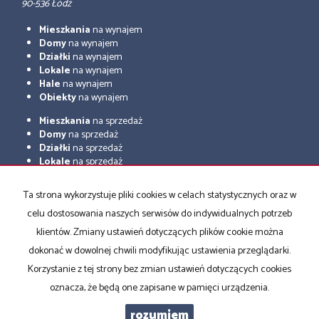
90-536 Łódź
Mieszkania
na wynajem
Domy
na wynajem
Działki
na wynajem
Lokale
na wynajem
Hale
na wynajem
Obiekty
na wynajem
Mieszkania
na sprzedaż
Domy
na sprzedaż
Działki
na sprzedaż
Lokale
na sprzedaż
Hale
na sprzedaż
Obiekty
na sprzedaż
Ta strona wykorzystuje pliki cookies w celach statystycznych oraz w
celu dostosowania naszych serwisów do indywidualnych potrzeb
Strona główna
Sprzedaż
Wynajem
Kup
Sprzedaj
Kontakt
Rodo
klientów. Zmiany ustawień dotyczących plików cookie można
Certyfikaty
dokonać w dowolnej chwili modyfikując ustawienia przeglądarki.
Korzystanie z tej strony bez zmian ustawień dotyczących cookies
oznacza, że będą one zapisane w pamięci urządzenia.
ATELIER NIERUCHOMOŚCI
2026
Program dla biur nieruchomości
rozumiem
Galactica Virgo