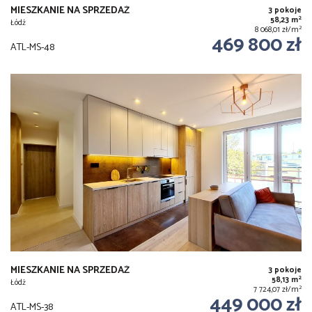
MIESZKANIE NA SPRZEDAŻ
3 pokoje
2
58,23 m
Łódź
2
8 068,01 zł/m
469 800 zł
ATL-MS-48
MIESZKANIE NA SPRZEDAŻ
3 pokoje
2
58,13 m
Łódż
2
7 724,07 zł/m
449 000 zł
ATL-MS-38