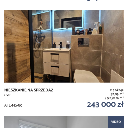
MIESZKANIE NA SPRZEDAŻ
2 pokoje
2
32,05 m
Łódź
2
7 581,90 zł/m
243 000 zł
ATL-MS-80
VIDEO