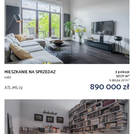
MIESZKANIE NA SPRZEDAŻ
3 pokoje
2
127,77 m
Łódź
2
6 965,64 zł/m
890 000 zł
ATL-MS-72