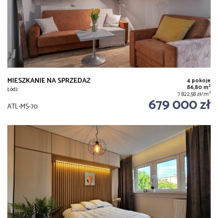
MIESZKANIE NA SPRZEDAŻ
4 pokoje
2
86,80 m
Łódź
2
7 822,58 zł/m
679 000 zł
ATL-MS-70