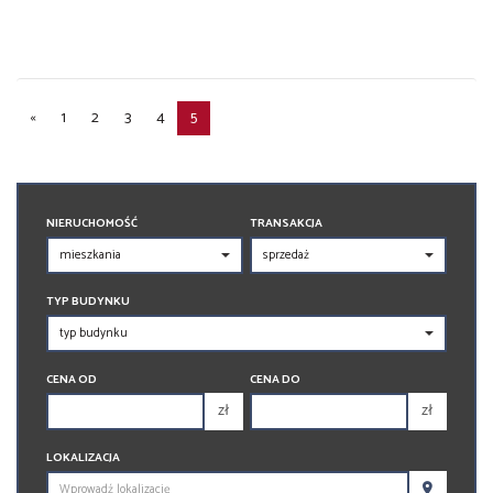
«
1
2
3
4
5
NIERUCHOMOŚĆ
TRANSAKCJA
TYP BUDYNKU
CENA OD
CENA DO
zł
zł
150 000 zł
150 000 zł
LOKALIZACJA
200 000 zł
200 000 zł