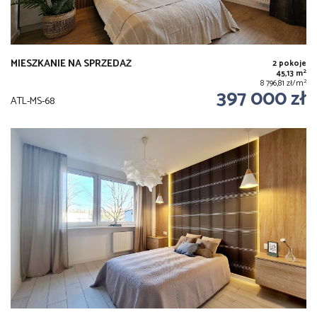
MIESZKANIE NA SPRZEDAŻ
2 pokoje
2
45,13 m
2
8 796,81 zł/m
397 000 zł
ATL-MS-68