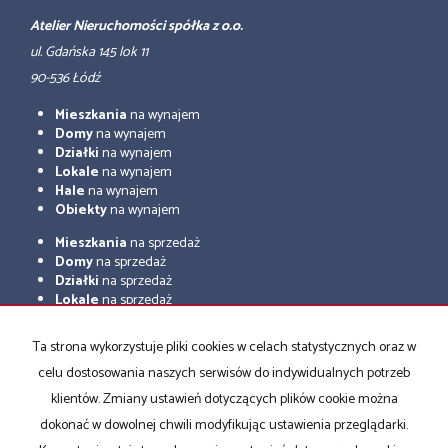
Atelier Nieruchomości spółka z o.o.
ul. Gdańska 145 lok 11
90-536 Łódź
Mieszkania
na wynajem
Domy
na wynajem
Działki
na wynajem
Lokale
na wynajem
Hale
na wynajem
Obiekty
na wynajem
Mieszkania
na sprzedaż
Domy
na sprzedaż
Działki
na sprzedaż
Lokale
na sprzedaż
Hale
na sprzedaż
Obiekty
na sprzedaż
Ta strona wykorzystuje pliki cookies w celach statystycznych oraz w
celu dostosowania naszych serwisów do indywidualnych potrzeb
Strona główna
Sprzedaż
Wynajem
Kup
Sprzedaj
Kontakt
Rodo
klientów. Zmiany ustawień dotyczących plików cookie można
Certyfikaty
dokonać w dowolnej chwili modyfikując ustawienia przeglądarki.