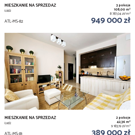
MIESZKANIE NA SPRZEDAŻ
3 pokoje
2
108,00 m
Łódź
2
8 787,04 zł/m
949 000 zł
ATL-MS-82
MIESZKANIE NA SPRZEDAŻ
2 pokoje
2
42,36 m
Łodż
2
9 183,19 zł/m
389 000 zł
ATL-MS-81