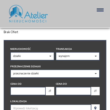
DZIAŁKI NA WYNAJEM
Brak Ofert
NIERUCHOMOŚĆ
TRANSAKCJA
PRZEZNACZENIE DZIAŁKI
CENA OD
CENA DO
zł
zł
150 000 zł
150 000 zł
LOKALIZACJA
200 000 zł
200 000 zł