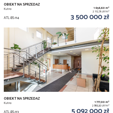
OBIEKT NA SPRZEDAŻ
2
1 656,60 m
Kutno
2
2 112,76 zł/m
3 500 000 zł
ATL-BS-114
OBIEKT NA SPRZEDAŻ
2
1 777,00 m
Kutno
2
2 865,50 zł/m
5 092 000 zł
ATL-BS-113