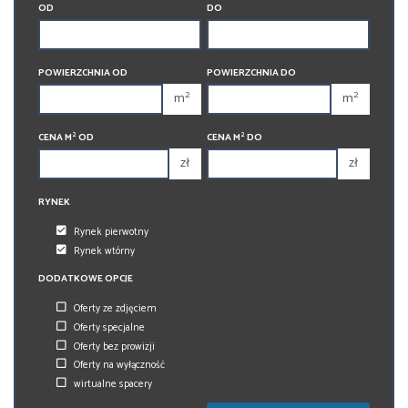
OD
DO
450 000 zł
450 000 zł
1
1
POWIERZCHNIA OD
POWIERZCHNIA DO
2
2
2
2
m
m
3
3
2
2
CENA M
OD
CENA M
DO
4
4
zł
zł
5
5
6
RYNEK
6
Rynek pierwotny
Rynek wtórny
DODATKOWE OPCJE
Oferty ze zdjęciem
Oferty specjalne
Oferty bez prowizji
Oferty na wyłączność
wirtualne spacery