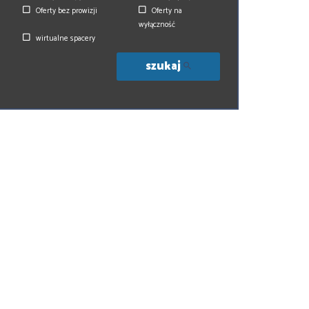
Oferty bez prowizji
Oferty na
wyłączność
wirtualne spacery
szukaj