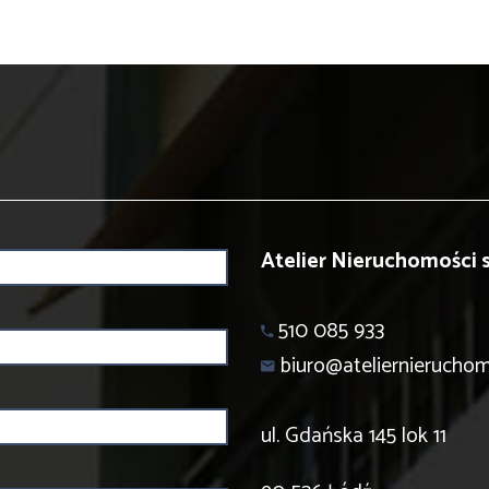
Atelier Nieruchomości s
510 085 933
biuro@ateliernierucho
ul. Gdańska 145 lok 11