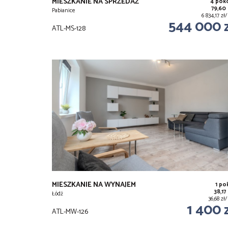
MIESZKANIE NA SPRZEDAŻ
4 pok
79,60
Pabianice
6 834,17 z
544 000 
ATL-MS-128
MIESZKANIE NA WYNAJEM
1 po
38,17
Łódź
36,68 z
1 400 
ATL-MW-126