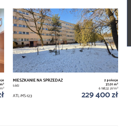
MIESZKANIE NA SPRZEDAŻ
oje
2 pokoje
2
2
 m
37,01 m
Łódź
2
2
ł/m
6 198,32 zł/m
zł
229 400 zł
ATL-MS-123