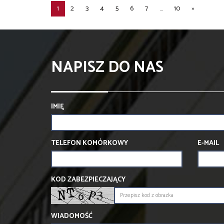
1
2
3
4
5
6
7
...
10
»
NAPISZ DO NAS
IMIĘ
TELEFON KOMÓRKOWY
E-MAIL
KOD ZABEZPIECZAJĄCY
WIADOMOŚĆ