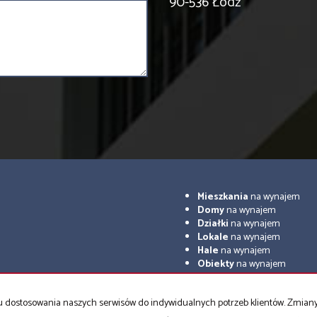
90-536 Łódź
Mieszkania
na wynajem
Domy
na wynajem
Działki
na wynajem
Lokale
na wynajem
Hale
na wynajem
Obiekty
na wynajem
akt
Rodo
Certyfikaty
celu dostosowania naszych serwisów do indywidualnych potrzeb klientów. Zmia