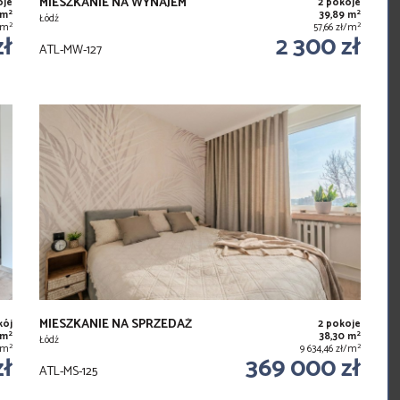
MIESZKANIE NA WYNAJEM
oje
2 pokoje
2
2
 m
39,89 m
Łódź
2
2
ł/m
57,66 zł/m
zł
2 300 zł
ATL-MW-127
MIESZKANIE NA SPRZEDAŻ
kój
2 pokoje
2
2
 m
38,30 m
Łódź
2
2
ł/m
9 634,46 zł/m
zł
369 000 zł
ATL-MS-125