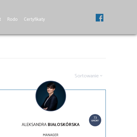
t
Rodo
Certyfikaty
Sortowanie
73
OFERT
ALEKSANDRA
BIAŁOSKÓRSKA
MANAGER