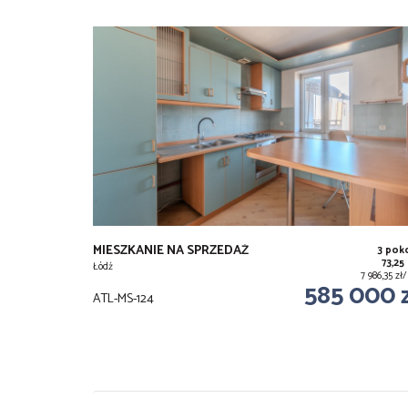
MIESZKANIE NA SPRZEDAŻ
3 pok
73,25
Łódź
7 986,35 z
585 000 
ATL-MS-124