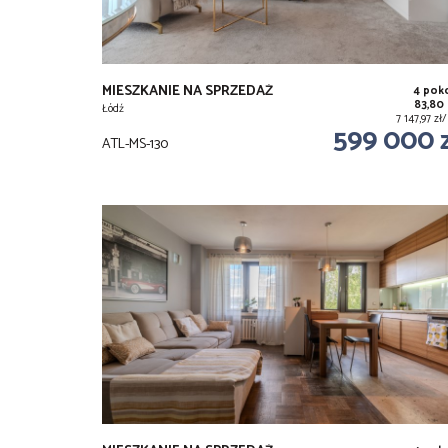
MIESZKANIE NA SPRZEDAŻ
4 pok
83,80
Łódź
7 147,97 z
599 000 
ATL-MS-130