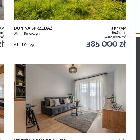
DOM NA SPRZEDAŻ
oje
3 pokoje
2
2
 m
85,84 m
Warta, Rossoszyca
2
2
ł/m
4 485,09 zł/m
zł
385 000 zł
ATL-DS-129