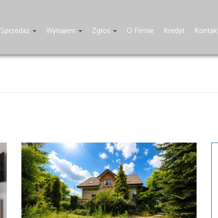
Sprzedaż
Wynajem
Zgłoś
O Firmie
Kredyt
Kontak