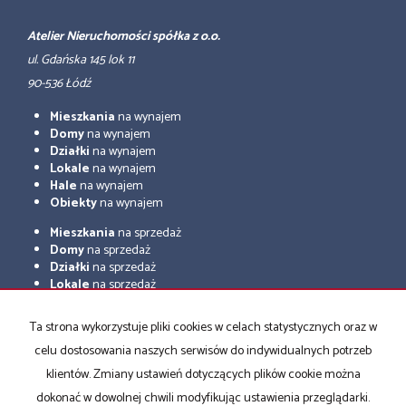
Atelier Nieruchomości spółka z o.o.
ul. Gdańska 145 lok 11
90-536 Łódź
Mieszkania
na wynajem
Domy
na wynajem
Działki
na wynajem
Lokale
na wynajem
Hale
na wynajem
Obiekty
na wynajem
Mieszkania
na sprzedaż
Domy
na sprzedaż
Działki
na sprzedaż
Lokale
na sprzedaż
Hale
na sprzedaż
Obiekty
na sprzedaż
Ta strona wykorzystuje pliki cookies w celach statystycznych oraz w
celu dostosowania naszych serwisów do indywidualnych potrzeb
Strona główna
Sprzedaż
Wynajem
Kup
Sprzedaj
Kontakt
Rodo
klientów. Zmiany ustawień dotyczących plików cookie można
Certyfikaty
dokonać w dowolnej chwili modyfikując ustawienia przeglądarki.