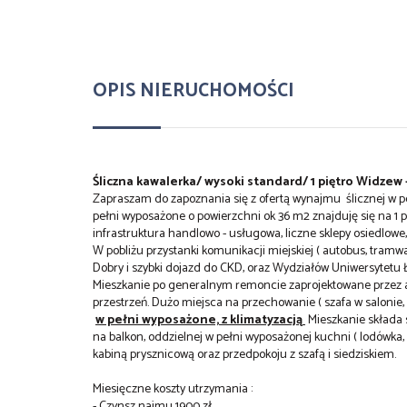
OPIS NIERUCHOMOŚCI
Śliczna kawalerka/ wysoki standard/ 1 piętro Widzew
Zapraszam do zapoznania się z ofertą wynajmu ślicznej w p
pełni wyposażone o powierzchni ok 36 m2 znajduję się na 1 
infrastruktura handlowo - usługowa, liczne sklepy osiedlowe, 
W pobliżu przystanki komunikacji miejskiej ( autobus, tram
Dobry i szybki dojazd do CKD, oraz Wydziałów Uniwersytetu 
Mieszkanie po generalnym remoncie zaprojektowane przez 
przestrzeń. Dużo miejsca na przechowanie ( szafa w salonie,
w pełni wyposażone, z klimatyzacją
Mieszkanie składa s
na balkon, oddzielnej w pełni wyposażonej kuchni ( lodówka, 
kabiną prysznicową oraz przedpokoju z szafą i siedziskiem.
Miesięczne koszty utrzymania :
- Czynsz najmu 1900 zł