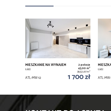
MIESZKANIE NA WYNAJEM
MIESZK
2 pokoje
2
43,00 m
Łódź
Łódź
2
39,53 zł/m
1 700 zł
ATL-MW-12
ATL-MW-