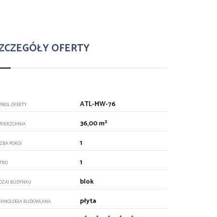
ZCZEGÓŁY OFERTY
ATL-MW-76
MBOL OFERTY
36,00 m²
WIERZCHNIA
1
CZBA POKOI
1
ĘTRO
blok
DZAJ BUDYNKU
płyta
CHNOLOGIA BUDOWLANA