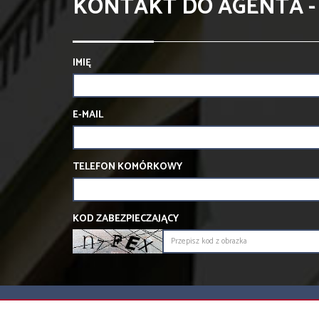
KONTAKT DO AGENTA -
IMIĘ
E-MAIL
TELEFON KOMÓRKOWY
KOD ZABEZPIECZAJĄCY