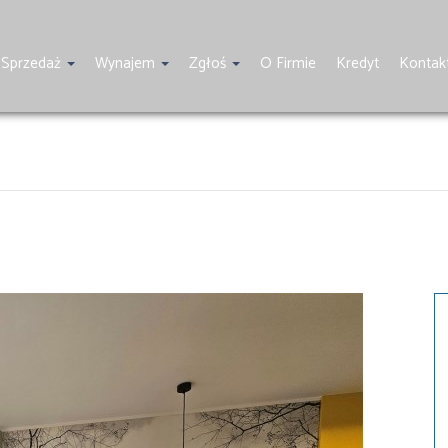
Sprzedaż
Wynajem
Zgłoś
O Firmie
Kredyt
Kontak