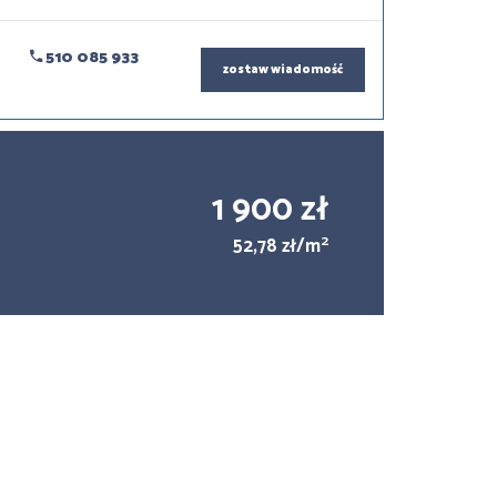
510 085 933
zostaw wiadomość
1 900 zł
2
52,78 zł/m