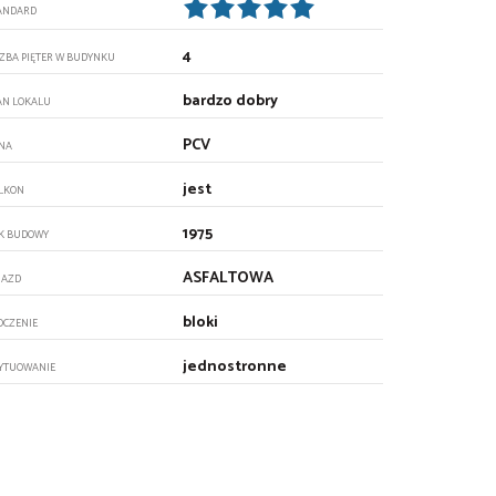
ANDARD
4
CZBA PIĘTER W BUDYNKU
bardzo dobry
AN LOKALU
PCV
NA
jest
LKON
1975
K BUDOWY
ASFALTOWA
JAZD
bloki
OCZENIE
jednostronne
YTUOWANIE