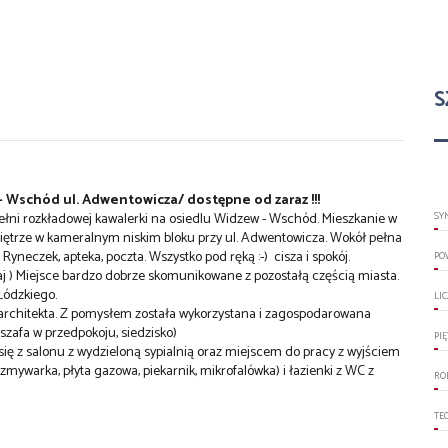
S
 - Wschód ul. Adwentowicza/ dostępne od zaraz !!!
ełni rozkładowej kawalerki na osiedlu Widzew - Wschód. Mieszkanie w
SY
piętrze w kameralnym niskim bloku przy ul. Adwentowicza. Wokół pełna
Ryneczek, apteka, poczta. Wszystko pod ręką :-) cisza i spokój.
PO
waj ) Miejsce bardzo dobrze skomunikowane z pozostałą częścią miasta.
Łódzkiego.
LI
architekta. Z pomysłem została wykorzystana i zagospodarowana
 szafa w przedpokoju, siedzisko)
PI
ię z salonu z wydzieloną sypialnią oraz miejscem do pracy z wyjściem
zmywarka, płyta gazowa, piekarnik, mikrofalówka) i łazienki z WC z
RO
TE