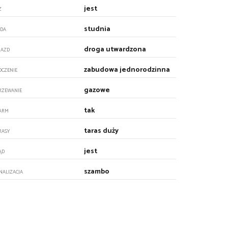
jest
Z
studnia
DA
droga utwardzona
JAZD
zabudowa jednorodzinna
OCZENIE
gazowe
RZEWANIE
tak
ARM
taras duży
RASY
jest
ĄD
szambo
NALIZACJA