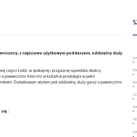
S
niczony, z częściowo użytkowym poddaszem, oddzielny duży
SY
j części Łodzi w spokojnej i przyjaznej sąsiedzko okolicy.
PO
o powierzchni 1000 m2 w kształcie prostokąta w pełni
ikiem. Dodatkowym atutem jest oddzielny, duży garaż o powierzchni
PO
LI
RO
się :
TE
ST