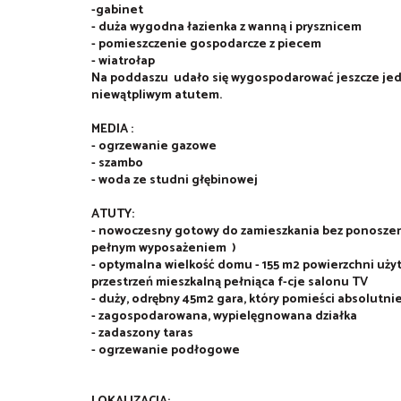
-gabinet
- duża wygodna łazienka z wanną i prysznicem
- pomieszczenie gospodarcze z piecem
- wiatrołap
Na poddaszu udało się wygospodarować jeszcze jeden
niewątpliwym atutem.
MEDIA :
- ogrzewanie gazowe
- szambo
- woda ze studni głębinowej
ATUTY:
- nowoczesny gotowy do zamieszkania bez ponosze
pełnym wyposażeniem )
- optymalna wielkość domu - 155 m2 powierzchni użyt
przestrzeń mieszkalną pełniąca f-cje salonu TV
- duży, odrębny 45m2 gara, który pomieści absolutnie
- zagospodarowana, wypielęgnowana działka
- zadaszony taras
- ogrzewanie podłogowe