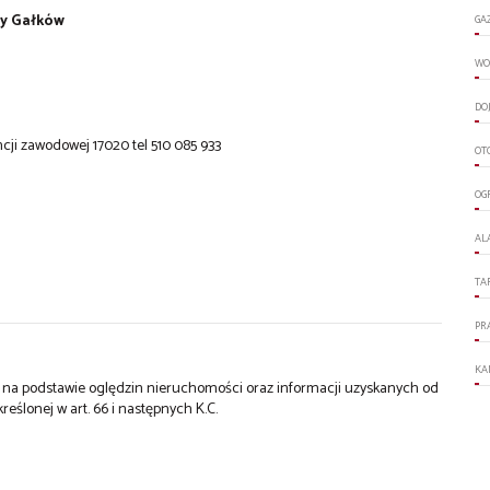
dy Gałków
GA
WO
DO
cji zawodowej 17020 tel 510 085 933
OT
OG
AL
TA
PR
KA
st na podstawie oględzin nieruchomości oraz informacji uzyskanych od
kreślonej w art. 66 i następnych K.C.