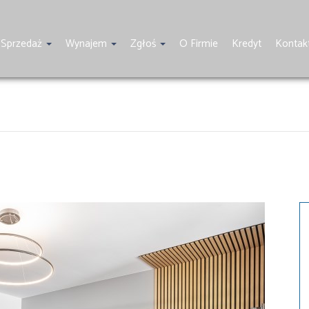
Sprzedaż
Wynajem
Zgłoś
O Firmie
Kredyt
Kontak