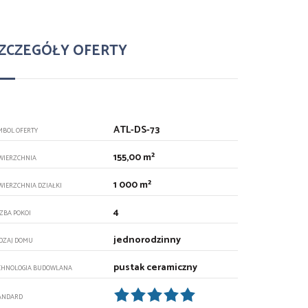
ZCZEGÓŁY OFERTY
ATL-DS-73
MBOL OFERTY
155,00 m²
WIERZCHNIA
1 000 m²
WIERZCHNIA DZIAŁKI
4
CZBA POKOI
jednorodzinny
DZAJ DOMU
pustak ceramiczny
CHNOLOGIA BUDOWLANA
ANDARD