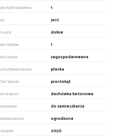
1
CZBA PIĘTER W BUDYNKU
jest
RAŻ
dobre
STALACJE
1
CZBA TARASÓW
zagospodarowana
GOSP. DZIAŁKI
płaska
SZTAŁTOWANIE DZIAŁKI
prostokąt
ZTAŁT DZIAŁKI
dachówka betonowa
KRYCIE DACHU
do zamieszkania
AN BUDYNKU
ogrodzona
RODZENIE DZIAŁKI
2020
K BUDOWY