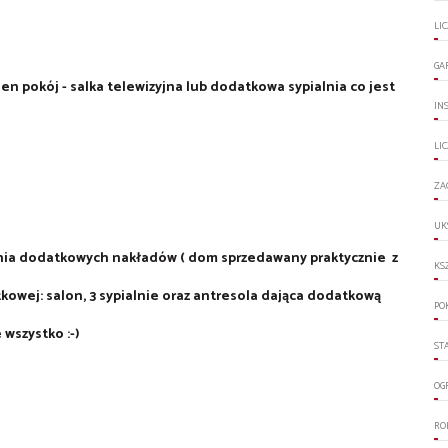
LI
GA
 pokój - salka telewizyjna lub dodatkowa sypialnia co jest
IN
LI
ZA
UK
nia dodatkowych nakładów ( dom sprzedawany praktycznie z
KS
kowej: salon, 3 sypialnie oraz antresola dająca dodatkową
PO
 wszystko :-)
ST
OG
RO