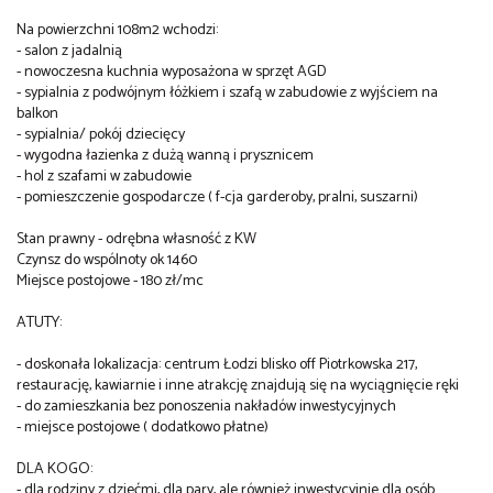
Na powierzchni 108m2 wchodzi:
- salon z jadalnią
- nowoczesna kuchnia wyposażona w sprzęt AGD
- sypialnia z podwójnym łóżkiem i szafą w zabudowie z wyjściem na
balkon
- sypialnia/ pokój dziecięcy
- wygodna łazienka z dużą wanną i prysznicem
- hol z szafami w zabudowie
- pomieszczenie gospodarcze ( f-cja garderoby, pralni, suszarni)
Stan prawny - odrębna własność z KW
Czynsz do wspólnoty ok 1460
Miejsce postojowe - 180 zł/mc
ATUTY:
- doskonała lokalizacja: centrum Łodzi blisko off Piotrkowska 217,
restaurację, kawiarnie i inne atrakcję znajdują się na wyciągnięcie ręki
- do zamieszkania bez ponoszenia nakładów inwestycyjnych
- miejsce postojowe ( dodatkowo płatne)
DLA KOGO:
- dla rodziny z dziećmi, dla pary, ale również inwestycyjnie dla osób