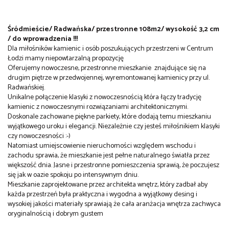
Śródmieście/ Radwańska/ przestronne 108m2/ wysokość 3,2 cm
/ do wprowadzenia !!!
Dla miłośników kamienic i osób poszukujących przestrzeni w Centrum
Łodzi mamy niepowtarzalną propozycję
Oferujemy nowoczesne, przestronne mieszkanie znajdujące się na
drugim piętrze w przedwojennej, wyremontowanej kamienicy przy ul.
Radwańskiej.
Unikalne połączenie klasyki z nowoczesnością która łączy tradycję
kamienic z nowoczesnymi rozwiązaniami architektonicznymi.
Doskonale zachowane piękne parkiety, które dodają temu mieszkaniu
wyjątkowego uroku i elegancji. Niezależnie czy jesteś miłośnikiem klasyki
czy nowoczesności :-)
Natomiast umiejscowienie nieruchomości względem wschodu i
zachodu sprawia, że mieszkanie jest pełne naturalnego światła przez
większość dnia. Jasne i przestronne pomieszczenia sprawią, że poczujesz
się jak w oazie spokoju po intensywnym dniu.
Mieszkanie zaprojektowane przez architekta wnętrz, który zadbał aby
każda przestrzeń była praktyczna i wygodna a wyjątkowy desing i
wysokiej jakości materiały sprawiają że cała aranżacja wnętrza zachwyca
oryginalnością i dobrym gustem