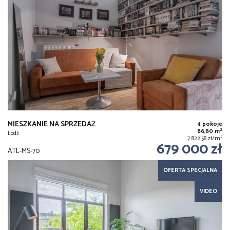
MIESZKANIE NA SPRZEDAŻ
4 pokoje
2
86,80 m
Łódź
2
7 822,58 zł/m
679 000 zł
ATL-MS-70
OFERTA SPECJALNA
VIDEO