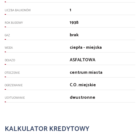
1
LICZBA BALKONÓW
1938
ROK BUDOWY
brak
GAZ
ciepła - miejska
WODA
ASFALTOWA
DOJAZD
centrum miasta
OTOCZENIE
C.O. miejskie
OGRZEWANIE
dwustronne
USYTUOWANIE
KALKULATOR KREDYTOWY