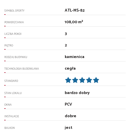
ATL-MS-82
SYMBOL OFERTY
108,00 m²
POWIERZCHNIA
3
LICZBA POKOI
2
PIĘTRO
kamienica
RODZAJ BUDYNKU
cegła
TECHNOLOGIA BUDOWLANA
STANDARD
bardzo dobry
STAN LOKALU
PCV
OKNA
dobre
INSTALACJE
jest
BALKON