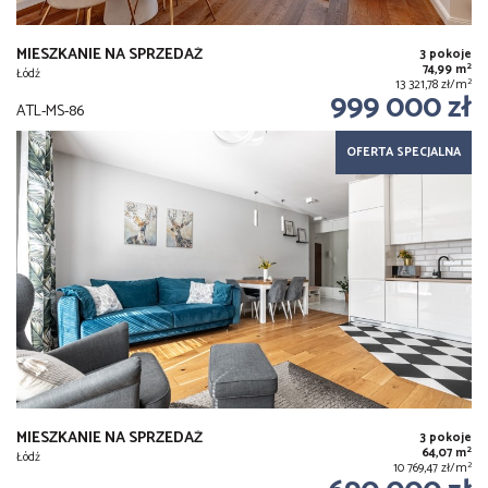
MIESZKANIE NA SPRZEDAŻ
3 pokoje
2
74,99 m
Łódź
2
13 321,78 zł/m
999 000 zł
ATL-MS-86
OFERTA SPECJALNA
MIESZKANIE NA SPRZEDAŻ
3 pokoje
2
64,07 m
Łódź
2
10 769,47 zł/m