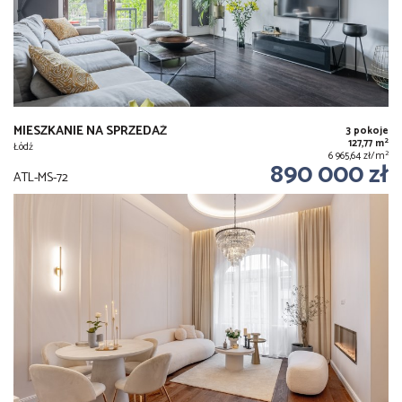
MIESZKANIE NA SPRZEDAŻ
3 pokoje
2
127,77 m
Łódź
2
6 965,64 zł/m
890 000 zł
ATL-MS-72