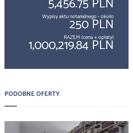
5,456.75 PLN
Wypisy aktu notarialnego - około
250 PLN
RAZEM (cena + opłaty)
1,000,219.84 PLN
PODOBNE OFERTY